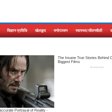
विज्ञान प्रविधि
खेलकूद
मनोरञ्जन
स्वास्थ्य/जीवनशैली
क