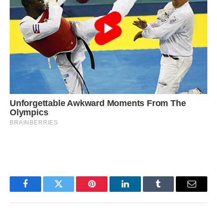
Facebook
Twitter
Pinterest
LinkedIn
Tumblr
Email