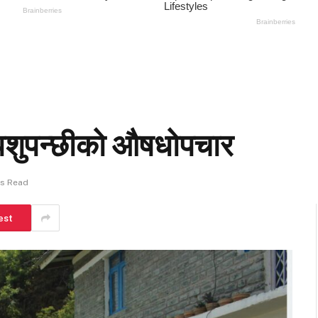
 पशुपन्छीको औषधोपचार
ns Read
est