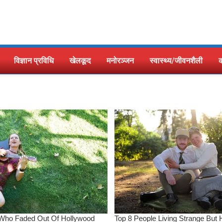
विज्ञान प्रविधि
खेलकूद
मनोरञ्जन
स्वास्थ्य/जीवनशैली
क