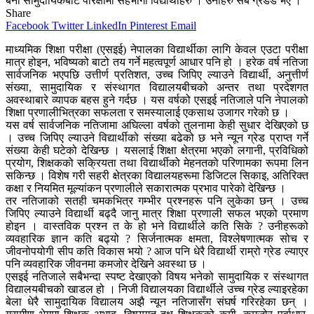
बेनी सामुदायिकबाट परिक्षामा सहभागी विद्यार्थीहरु । उनीहरु सबै ग्रेडेड भए ।
Share
Facebook
Twitter
LinkedIn
Pinterest
Email
माध्यमिक शिक्षा परीक्षा (एसइई) नेपालका विद्यार्थीका लागि केवल एउटा परीक्षा
मात्र होइन, भविष्यको बाटो तय गर्ने महत्वपूर्ण आधार पनि हो । हरेक वर्ष नतिजा
सार्वजनिक भएपछि उत्तीर्ण प्रतिशत, उच्च जिपिए ल्याउने विद्यार्थी, अनुत्तीर्ण
संख्या, सामुदायिक र संस्थागत विद्यालयबीचको अन्तर तथा प्रदेशगत
अवस्थाबारे व्यापक बहस हुने गर्दछ । यस वर्षको एसइई नतिजाले पनि नेपालको
शिक्षा प्रणालीभित्रका सफलता र समस्यालाई एकसाथ उजागर गरेको छ ।
यस वर्ष सार्वजनिक नतिजामा अघिल्ला वर्षको तुलनामा केही सुधार देखिएको छ
। उच्च जिपिए ल्याउने विद्यार्थीको संख्या बढेको छ भने न्यून ग्रेड प्राप्त गर्ने
संख्या केही घटेको देखिन्छ । यसलाई शिक्षा क्षेत्रमा भएको लगानी, प्रविधिको
प्रयोग, शिक्षकको सक्रियता तथा विद्यार्थीको मेहनतको परिणामका रूपमा लिन
सकिन्छ । विशेष गरी सहरी क्षेत्रका विद्यालयहरूमा डिजिटल सिकाइ, अतिरिक्त
कक्षा र नियमित मूल्यांकन प्रणालीले सकारात्मक प्रभाव पारेको देखिन्छ ।
तर नतिजाको सतही चमकभित्र गम्भीर प्रश्नहरू पनि लुकेका छन् । उच्च
जिपिए ल्याउने विद्यार्थी बढ्दै जानु मात्र शिक्षा प्रणाली सफल भएको प्रमाण
होइन । वास्तविक प्रश्न त के हो भने विद्यार्थीले कति सिके ? उनीहरूको
व्यवहारिक ज्ञान कति बढ्यो ? सिर्जनात्मक क्षमता, विश्लेषणात्मक सोच र
जीवनोपयोगी सीप कति विकास भयो ? आज पनि धेरै विद्यार्थी राम्रो ग्रेड ल्याएर
पनि व्यवहारिक जीवनमा कमजोर देखिने अवस्था छ ।
एसइई नतिजाले सबैभन्दा स्पष्ट देखाएको विषय भनेको सामुदायिक र संस्थागत
विद्यालयबीचको खाडल हो । निजी विद्यालयका विद्यार्थीले उच्च ग्रेड ल्याइरहेका
बेला धेरै सामुदायिक विद्यालय अझै न्यून नतिजासँग संघर्ष गरिरहेका छन् ।