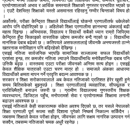
ग्रामीण भेगमा शिक्षक अभाव, विषयगत दक्ष शिक्षकको कमी, कमजोर पूर्वाधार,
प्रयोगशालाको अभाव र आर्थिक समस्याले शिक्षाको गुणस्तर प्रभावित भएको छ
। एउटै देशभित्र शिक्षाको यस्तो असमानता रहिरहनु गम्भीर चिन्ताको विषय हो
।
अर्कोतर्फ, परीक्षा केन्द्रित शिक्षाले विद्यार्थीलाई घोकन्ते प्रणालीतर्फ धकेलेको
आरोप पनि दोहोरिएको छ । अहिलेको शिक्षा प्रणालीमा ज्ञानभन्दा अंकलाई बढी
महत्व दिइन्छ । अभिभावक, विद्यालय र विद्यार्थी सबैको ध्यान राम्रो जिपिएमा
केन्द्रित हुँदा सिकाइको वास्तविक उद्देश्य कमजोर बन्दै गएको छ । विद्यार्थीमा
मानसिक दबाब बढेको छ । कतिपयले असफलतालाई जीवनकै अन्त्यजस्तो ठान्ने
खतरनाक मनोविज्ञान पनि बढिरहेको देखिन्छ ।
एसइई नतिजा सार्वजनिक भएपछि सामाजिक सञ्जालमा सफल विद्यार्थीको
प्रशंसा हुन्छ, तर कमजोर नतिजा ल्याउने विद्यार्थीमाथि मनोवैज्ञानिक दबाब पनि
उत्तिकै बढ्छ । वास्तवमा एउटा परीक्षा जीवनको अन्तिम सत्य होइन । एसइई
केवल शैक्षिक यात्राको एउटा चरण मात्र हो । समाजले अंकका आधारमा
विद्यार्थीको क्षमता मापन गर्ने प्रवृत्ति बदल्न आवश्यक छ ।
सरकार र शिक्षा सरोकारवालाले अब केवल नतिजाको प्रतिशत हेरेर खुसी हुने
समय बितिसकेको बुझ्नुपर्छ । शिक्षा प्रणालीलाई व्यवहारिक, सीपमूलक र
प्रविधिमैत्री बनाउन जरुरी छ । ग्रामीण विद्यालयमा गुणस्तरीय शिक्षक
व्यवस्थापन, डिजिटल पहुँच, मनोपरामर्श सेवा र प्रयोगात्मक शिक्षामा लगानी
बढाउन आवश्यक छ ।
एसइई नतिजाले केही सकारात्मक संकेत अवश्य दिएको छ, तर यसले नेपालको
शिक्षा प्रणाली पूर्ण रूपमा सही दिशामा पुगेको निष्कर्ष निकाल्न सकिँदैन ।
जबसम्म शिक्षाले केवल परीक्षा होइन, जीवनका लागि सक्षम नागरिक उत्पादन गर्न
सक्दैन, तबसम्म नतिजाको चमक अधुरै रहनेछ ।