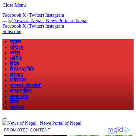
Close Menu
Facebook
X (Twitter)
Instagram
Facebook
X (Twitter)
Instagram
Subscribe
गृहपृष्ठ
राष्ट्रिय
प्रदेश
आर्थिक
विदेश
विज्ञान प्रविधि
खेलकूद
मनोरञ्जन
स्वास्थ्य/जीवनशैली
कला/साहित्य
सम्पादकीय
ईपेपर
राशीफल