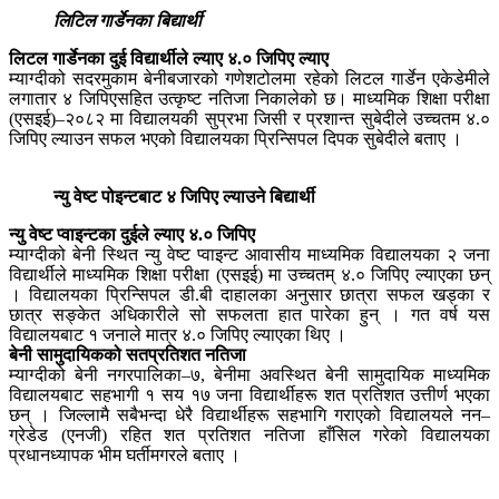
लिटिल गार्डेनका बिद्यार्थी
लिटल गार्डेनका दुई विद्यार्थीले ल्याए ४.० जिपिए ल्याए
म्याग्दीको सदरमुकाम बेनीबजारको गणेशटोलमा रहेको लिटल गार्डेन एकेडेमीले
लगातार ४ जिपिएसहित उत्कृष्ट नतिजा निकालेको छ। माध्यमिक शिक्षा परीक्षा
(एसइई)–२०८२ मा विद्यालयकी सुप्रभा जिसी र प्रशान्त सुबेदीले उच्चतम ४.०
जिपिए ल्याउन सफल भएको विद्यालयका प्रिन्सिपल दिपक सुबेदीले बताए ।
न्यु वेष्ट पोइन्टबाट ४ जिपिए ल्याउने बिद्यार्थी
न्यु वेष्ट प्वाइन्टका दुईले ल्याए ४.० जिपिए
म्याग्दीको बेनी स्थित न्यु वेष्ट प्वाइन्ट आवासीय माध्यमिक विद्यालयका २ जना
विद्यार्थीले माध्यमिक शिक्षा परीक्षा (एसइई) मा उच्चतम् ४.० जिपिए ल्याएका छन्
। विद्यालयका प्रिन्सिपल डी.बी दाहालका अनुसार छात्रा सफल खड्का र
छात्र सङ्केत अधिकारीले सो सफलता हात पारेका हुन् । गत वर्ष यस
विद्यालयबाट १ जनाले मात्र ४.० जिपिए ल्याएका थिए ।
बेनी सामुदायिकको सतप्रतिशत नतिजा
म्याग्दीको बेनी नगरपालिका–७, बेनीमा अवस्थित बेनी सामुदायिक माध्यमिक
विद्यालयबाट सहभागी १ सय १७ जना विद्यार्थीहरू शत प्रतिशत उत्तीर्ण भएका
छन् । जिल्लामै सबैभन्दा धेरै विद्यार्थीहरू सहभागि गराएको विद्यालयले नन–
ग्रेडेड (एनजी) रहित शत प्रतिशत नतिजा हाँसिल गरेको विद्यालयका
प्रधानध्यापक भीम घर्तीमगरले बताए ।