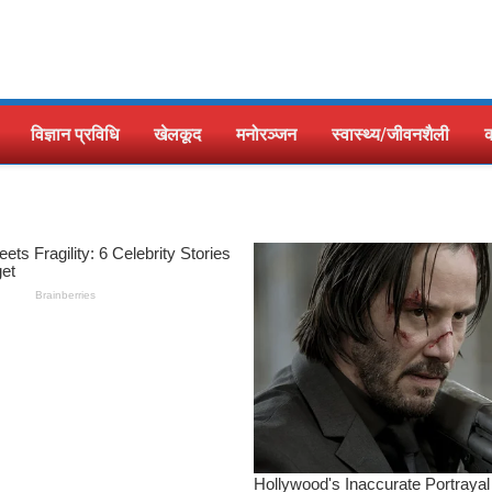
विज्ञान प्रविधि
खेलकूद
मनोरञ्जन
स्वास्थ्य/जीवनशैली
क