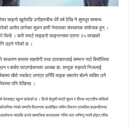
यर साइनो खुलेपछि उनीहरुबीच धेरै वर्ष देखि नै सुमधुर सम्बन्ध
गरेको आरोप लागेका सुधन हामी नेपालका संस्थापक संयोजक हुन् ।
को थियो । कतै स्मार्ट माइक्रो फाइनान्समा प्राप्त २५ लाखको
पनि उठ्ने गरेको छ ।
ो साधारण सभामा सहयोगी तथा दाताहरुलाई सम्मान गर्दा बिचौलिया
न र बार्बरा फाउण्डेसनका अध्यक्ष डा. सन्दुक रुइतले निजलाई
रमा खैरो ज्याकेट लगाएर उभिँदै माइक समातेर बोल्ने व्यक्ति उनै
्विरमा पनि देखिन्छ ।
ो वेवसाइट खुल्न छाडेको छ । हिजो बेलुकी मात्रै सुधन र दीपक भट्टबीच कसिलो
र्वजनिक गरेको सम्पत्ति विवरणमा उल्लेखित जमिन विवरण प्रचलित हदबन्दीभन्दा
रे आलोचना भएपछि उनले सामाजिक सञ्जालमा ‘गरिब भएर जन्मिनु गल्ती होइन,गरिब