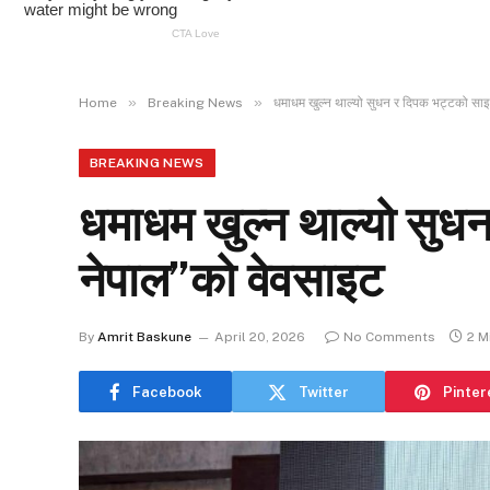
»
»
Home
Breaking News
धमाधम खुल्न थाल्यो सुधन र दिपक भट्टको साइ
BREAKING NEWS
धमाधम खुल्न थाल्यो सुध
नेपाल”को वेवसाइट
By
Amrit Baskune
April 20, 2026
No Comments
2 M
Facebook
Twitter
Pinter