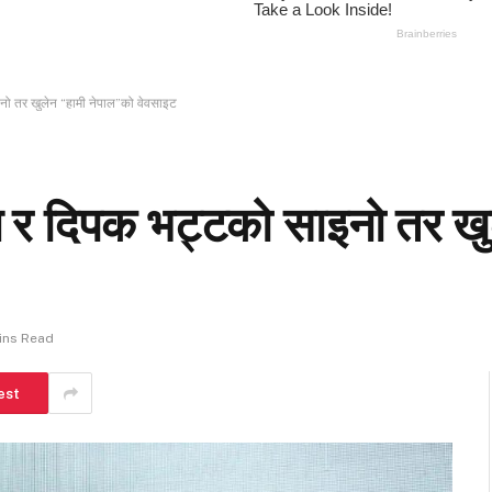
नो तर खुलेन “हामी नेपाल”को वेवसाइट
न र दिपक भट्टको साइनो तर खु
ins Read
est