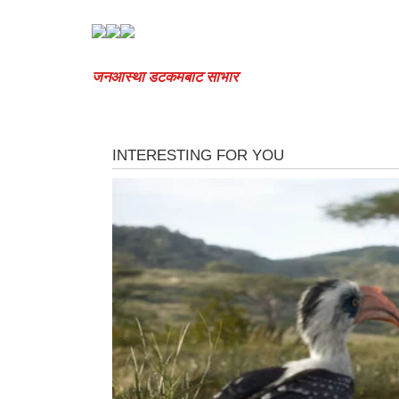
जनआस्था डटकमबाट साभार