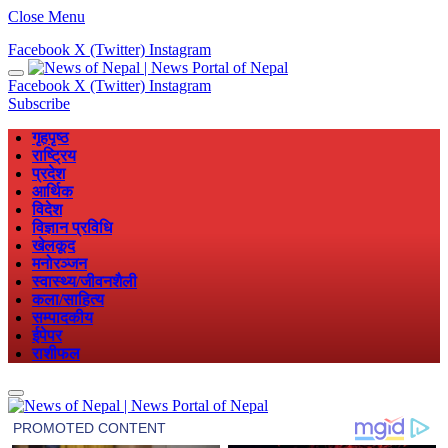
Close Menu
Facebook
X (Twitter)
Instagram
Facebook
X (Twitter)
Instagram
Subscribe
गृहपृष्ठ
राष्ट्रिय
प्रदेश
आर्थिक
विदेश
विज्ञान प्रविधि
खेलकूद
मनोरञ्जन
स्वास्थ्य/जीवनशैली
कला/साहित्य
सम्पादकीय
ईपेपर
राशीफल