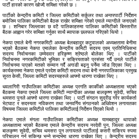
पार्टी हारको कारण खोज्दै समिक्षा गरेको छ ।
पार्टीको केन्द्रीय कमिटी र जिल्ला कमिटीको सर्कुलर तथा अन्तरपार्टी निर्देशन
बमोजिम पालिका कमिटीको बैठक राखेर समिक्षा गरेको एमाले म्याग्दीले जनाएको
छ । शनिबार जिल्लाका छ वटै पालिकाहरुमा पालिका कमिटीको बिस्तारीत
बैठक आह्वान गरेर समिक्षा गर्नुका साथै ब्यापाक छलफल गरिएको थियो ।
नेकपा एमाले बेनी नगरकमिटी अध्यक्ष बेलबहादुर कटुवालको अध्यक्षतामा बेनीमा
भएको बैठकमा नेकपा एमालेका केन्द्रीय कमिटी सदस्य एवम् प्रतिनिधिसभा
सदस्य निर्वाचनका उम्मेदवार हरिकृष्ण श्रेष्ठले बोलेका थिए । पार्टीको
निर्वाचनमा नगरकमिटीको भुमिका र सक्रियताको प्रसंसा गर्दै उनले पार्टीले
निर्वाचनमा पाएको मतको सम्मान गर्दै अगाडी बढ्नु पर्नेमा जोड दिएका थिए ।
कार्यक्रममा नेकपा एमाले प्रदेश कमिटी सदस्य तथा बेनी नगरपालिकाका प्रमुख
सुरत केसी, जिल्ला कमिटी सदस्यहरुले आफ्नो धारणा राखेका थिए ।
धवलागिरी गाउँपालिका कमिटीका अध्यक्ष प्रगति कार्कीको अध्यक्षतामा भएको
बैठकमा नेकपा एमाले जिल्ला कमिटी म्याग्दीका अध्यक्ष बालकृष्ण सुवेदी, सचिव
थमसरा पुनले आफ्नो धारणा राखेका थिए । पार्टी संगठन सुद्रीढ गरेर कार्यकर्ता
भेटघाट र सदस्यता नविकरण तथा जनवर्गिय संगठनको अधिवेशन लगायतका
विषयमा जिल्ला कमिटीले पालिका कमिटीलाई निर्देशन दिएको थियो ।
नेकपा एमाले मंगला गाउँपालिका कमिटीका अध्यक्ष यामबहादुर थापाको
अध्यक्षतामा भएको बैठकमा एमाले केन्द्रीय सदस्य नरदेवी पुन, जिल्ला अध्यक्ष
बालकृष्ण सुवेदी, सचिव थमसरा पुन लगायतले पार्टीलाई कसरी सक्रिय रुपमा
परिचालन गर्न सकिन्छ भन्ने सन्दर्भमा धारणा राखेका थिए । केन्द्रीय सदस्य