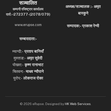
सञ्चालित
अध्यक्ष/सञ्चालक :- अमृत
कम्पनी रजिष्ट्रार कार्यालय
बास्कुने
दर्ता:-ः272377-(2078/079)
www.erupse.com
सम्पादक:- प्रकाश रेग्मी
सम्बाददाता:-
म्याग्दी:-
प्रताप बानियाँ
मुस्ताङ:-
अमृत
सुवेदी
पोखरा:-
कृष्ण रानाभाट
चितवन:-
माधव न्यौपाने
युरोप:-
लोकराज रोका
© 2026 eRupse. Designed by
HK Web Services
.