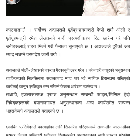
काठमाडांै । सर्वोच्च अदालतले पूर्वप्रधानमन्त्री केपी शर्मा ओली र
पूर्वगृहमन्त्री रमेश लेखकको बन्दी प्रत्यक्षीकरण रिट खारेज गरे पनि
उनीहरूलाई राहत मिल्ने गरी फैसला सुनाएको छ । अदालतले दुवैको अब
म्याद नथप्ने परमादेश जारी गर्‍यो ।
अदालतले ओली–लेखकको पक्राउ गैरकानूनी ठहर गरेन । फौजदारी कसूरको अनुसन्धान
तहकिकातको सिलसिलामा अदालतबाट म्याद थप भई न्यायिक हिरासतमा राखिएको
कार्यलाई कानून प्रतिकूल भन्न नमिल्ने फैसला आदेशमा उल्लेख छ ।
तथापि, इजलाससमक्ष प्राप्त अनुसन्धान सम्बन्धी फाइल/मिसिल हेर्दा
निवेदकहरूको बयानलगायत अनुसन्धानका अन्य कार्यसमेत सम्पन्न
भइसकेको अदालतले बताएको छ ।
छानबिन प्रतिवेदनले कारबाहीका लागि सिफारिस गरिएकामध्ये तत्कालीन काठमाडौंका
प्रमुख जिल्ला अधिकारी छविलाल रिजालसमेत अनुसन्धानका लागि पक्राउ परेकोमा