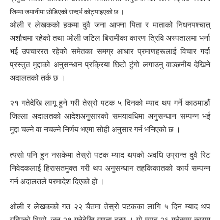
जिम्मा जमानीमा छोडिएको सन्दर्भ कोट्याइएको छ ।
ओली र लेखकको हकमा दुवै जना आफ्ना पिता र माताको निधनपश्चात्
अशौचमा रहेको तथा ओली जटिल बिरामीका कारण त्रिवि अस्पतालमा भर्ना
भई उपचाररत रहेको समेतका समग्र आधार प्रमाणहरूलाई विचार गर्दा
प्रस्तुत मुद्दाको अनुसन्धान प्रक्रिया छिटो टुंगो लगाउनु वाञ्छनीय देखिने
अदालतको तर्क छ ।
२१ गतेदेखि लागू हुने गरी तेस्रो पटक ५ दिनको म्याद थप गर्ने काठमाडौं
जिल्ला अदालतको आदेशअनुसारको समयावधिमा अनुसन्धान सम्पन्न भई
मुद्दा चल्ने वा नचल्ने निर्णय भएमा सोही अनुसार गर्न भनिएको छ ।
त्यसो पनि हुन नसकेमा तेस्रो पटक म्याद थपको अवधि उप्रान्त दुवै रिट
निवेदकलाई हिरासतमुक्त गरी थप अनुसन्धान तहकिकातको कार्य सम्पन्न
गर्न अदालतले परमादेश दिएको हो ।
ओली र लेखकको गत २२ चैतमा तेस्रो पटकका लागि ५ दिन म्याद थप
गरिएको थियो, जुन २१ गतेदेखि गणना हुन्छ । यो म्याद २६ गतेसम्म कायम