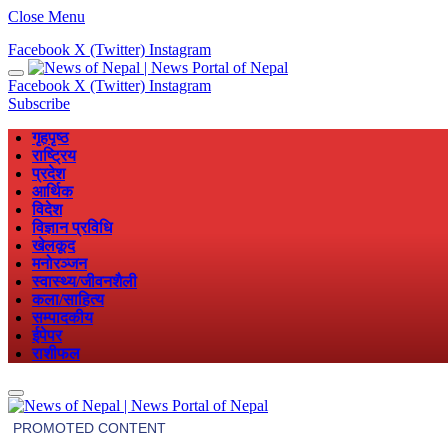
Close Menu
Facebook
X (Twitter)
Instagram
Facebook
X (Twitter)
Instagram
Subscribe
गृहपृष्ठ
राष्ट्रिय
प्रदेश
आर्थिक
विदेश
विज्ञान प्रविधि
खेलकूद
मनोरञ्जन
स्वास्थ्य/जीवनशैली
कला/साहित्य
सम्पादकीय
ईपेपर
राशीफल