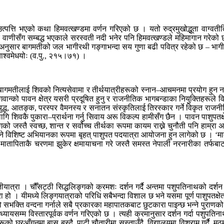
उत्पत्ति भएको कथा हिमवत्खण्डमा वर्णन गरिएको छ । यतो रुद्रमुखोद्भूता वाग्व
ाणीसँग सम्बद्ध भएकाले सरस्वती नदी भनेर पनि हिमवत्खण्डले महिमागान गरेको छ 
ा अनुसार बागमतीको जल भागीरथी गङ्गाभन्दा सय गुणा बढी पवित्र रहेको छ – भागीरथ्
सूयाश्वमेधयोः (व.पु., २१५।७१) ।
ागमतीलाई शिवको नित्यसेवामा र तीर्थयात्रीहरूको स्नान–आचमनमा प्रयोग हुन नस
्को पावन क्षेत्र यसरी प्रदूषित हुनु र राजनीतिक भागबन्डाका नियुक्तिहरूले व
युद्ध, आतङ्क, परस्पर वैमनस्य र सनातन संस्कृतिलाई तिरस्कार गर्ने विकृत र
िवकै पुकारा–प्रार्थना गर्नु सिवाय अरू विकल्प हामीसँग छैन । पावन पाशुपतक्षे
को जस्तै स्वच्छ, शान्त र सर्वोच्च तीर्थका रूपमा कायम राख्ने चुनौती पनि हाम्रा
े विशिष्ट अभियानका रूपमा बृहत् पाशुपत पदयात्रा आयोजना हुन लागेको छ । ‘माता च
े मातापिताकै चरणमा झुकेर क्षमायाचना गरे जस्तै समस्त नेपाली नरनारीका तर्फबाट
तीयात्रा । चौँसट्ठी सिद्धलिङ्गको क्रमशः दर्शन गर्दै अन्तमा पशुपतिनाथको दर्शन गर
त्रा हो । यीमध्ये लिङ्गयात्राको परिधि सबैभन्दा विशाल छ भने यसमा पूर्ण पाशुपतक्
ो सभक्ति वन्दना गर्नाले सबै प्रकारका महापातकबाट छुटकारा पाइन्छ भन्ने पुराणको
यायसम्म विस्तारपूर्वक वर्णन गरिएको छ । त्यही क्रमानुसार दर्शन गर्दा पशुपत
रआँगनमा बास बस्दै, पाटी चौतारीमा सुस्ताउँदै, विद्यालयमा विश्राम गर्दै, मठमन्दिरह