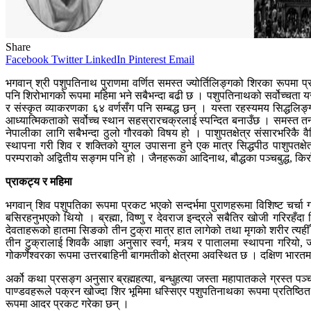
Share
Facebook
Twitter
LinkedIn
Pinterest
Email
भगवान् श्री पशुपतिनाथ पुराणमा वर्णित समस्त ज्योर्तिलिङ्गको शिरका रूपमा प्
पनि शिरोभागको रूपमा महिमा भने सबैभन्दा बढी छ । पशुपतिनाथको सर्वोच्चता य
र संस्कृत व्याकरणका ६४ वर्णसँग पनि सम्बद्ध छन् । यस्ता रहस्यमय सिद्धलिङ्गद्
आध्यात्मिकताको सर्वोच्च स्थान सहस्रारचक्रलाई स्पन्दित बनाउँछ । समस्त तन्त्
नेपालीका लागि सबैभन्दा ठुलो गौरवको विषय हो । पाशुपतक्षेत्र संसारभरिकै वै
स्थापना गरी शिव र शक्तिको युगल उपासना हुने एक मात्र सिद्धपीठ पाशुपतक्षेत्र 
परम्पराको अद्वितीय सङ्गम पनि हो । जैनहरूका आदिनाथ, बौद्धका पञ्चबुद्ध, किर
प्राकट्य र महिमा
भगवान् शिव पशुपतिका रूपमा प्रकट भएको सन्दर्भमा पुराणहरूमा विशिष्ट चर्चा 
बसिरहनुभएको थियो । ब्रह्मा, विष्णु र देवराज इन्द्रले सबैतिर खोजी गरिरहँदा
देवताहरूको हातमा सिङको तीन टुक्रा मात्र हात लागेको तथा मृगको शरीर त्यहीँ प
तीन टुक्रालाई शिवकै आज्ञा अनुसार स्वर्ग, मत्र्य र पातालमा स्थापना गरियो, जसम
गोकर्णेश्वरका रूपमा उत्तरबाहिनी बागमतीको क्षेत्रमा अवस्थित छ । दक्षिण भारतमा र
अर्को कथा प्रसङ्ग अनुसार ब्रह्महत्या, बन्धुहत्या जस्ता महापातकले ग्रस्त प
पाण्डवहरूले पक्रन खोज्दा शिर भूमिमा धस्सिएर पशुपतिनाथका रूपमा प्रतिष्ठ
रूपमा आदर प्रकट गरेका छन् ।