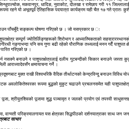
सिन्धुपाल्चोक, मकवानपुर, धादिङ, नुवाकोट, दोलखा र रामेछाप गरी ११ जिल्लालाई स्
मा रहने यो अभूतपूर्व ऐतिहासिक पदयात्रा कार्यक्रम यही चैत १७ गते प्रातः कुश
बनाउन पाँचबुँदे सङ्कल्प घोषणा गरिएको छ । जो यसप्रकार छ ः
तक्षेत्र सम्पूर्ण ज्योतिर्लिङ्गहरूको शिरोभाग र आध्यात्मिकताको सहस्रारस्थानको 
गीरथी गङ्गाभन्दा पनि सय गुणा बढी रहेको पौराणिक तथ्यलाई मनन गर्दै पाशुपत क्षे
२ पारित गरिएको छ ।
न नसक्ने बनाउने र पाशुपतक्षेत्रलाई दलीय गुटबन्दीको सिकार बनाउने जस्ता कुकृत्य
ली आराध्यादेवसँग क्षमायाचना गर्ने ।
दूषणबाट मुक्त राखी विश्वभरिकै वैदिक तीर्थाटनको केन्द्रविन्दु बनाउन विविध योजना
टक अवलोकितेश्वरका रूपमा बुद्धको मुकुट चढाउने प्रचलनसमेत यही पाशुपतक्षेत्रमा
्य पूजा, श्रीयुतशिवको पूजामा शुद्ध पञ्चामृत र जलको प्रयोग एवं तपस्वी साधुसन्त
मा, वाग्मती परिक्रमालगायत यस क्षेत्रका सिद्धपीठको दर्शनयात्राका साथ जन जनमा आस
्रबाट साभार