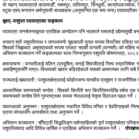
यो महान् पदयात्राले काठमाडौँ, भक्तपुर, ललितपुर, सिन्धुली, काभ्रेपलाञ्चोक, 
वटुक एवम् सनातन धर्मानुयायी साधकहरू‌ (अनुमानित एक सय जना) पदयात्रीका रूप
बृहत्–पाशुपत पदयात्राका सङ्कल्प
पदयात्रा जनचेतनामूलक प्राज्ञिक आन्दोलन पनि भएकाले यसलाई उद्देश्यमुखी 
भगवान् श्री पशुपतिनाथ र जगज्जननी गुह्यकाली युगल रूपमा विराजित पवित्र पाशुप
शिवको जिह्वाबाट अमृतद्रवको रूपमा प्रकट भएकी वाग्वती (वाग्मती) को महिमा भा
अभियान सञ्चालन गर्ने सङ्कल्पका साथ निम्नानुसार पशुपति घोषणापत्र, २०८
क्षमायाचना : वाग्वतीलाई मलिन (प्रदूषित) बनाई शिवजीलाई नित्य रुद्राभिषेक गर्
असहिष्णुतासँगै राष्ट्र–विप्लवको खतरा बढिरहेकाले यसको क्षमापनका लागि सबै मि
राज्यलाई खबरदारी : पाशुपतक्षेत्रलाई फोहोरजन्य मानवीय प्रदूषण र राजनीतिक प्र
आध्यात्मिक समन्वयको सन्देश : शिवको किराँती रूप किराँतेश्वरदेखि वर्षमा एक प
समन्वयको सन्देश दिने गुरुराष्ट्रका रूपमा नेपाललाई नेतृत्व दिलाउन पहल गर्ने ।
व्यवस्थाको अनुगमन : पाशुपतक्षेत्रमा स्थापित विविध मन्दिर र देवविग्रहको नित
प्राप्त संस्थासँग अन्तर्संवाद तथा अनुगमन गर्ने ।
अभियान सञ्चालन : चौँसट्ठी सिद्धलिङ्ग दर्शनसहितको पूर्ण पाशुपतक्षेत्र परिक्र
पशुपतिसंवाद आदि विविध धार्मिक र प्राज्ञिक अभियान सञ्चालन गर्ने ।
गोरखापत