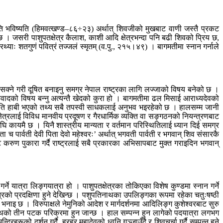
तीति भविष्यति (हिमवत्खण्ड–८६÷२३) अर्थात् शिवजीको मुखबाट वाणी जस्तै प्रकट
। जसरी पाशुपतक्षेत्र कैलाश, काशी आदि क्षेत्रभन्दा पनि बढी शिवको प्रिय छ,
याः शतगुणं पवित्रं तज्जलं स्मृतम् (व.पु., २१५।४९) । बागमतीमा स्नान गर्नाले
क्ने गरी दूषित बनाइनु समग्र नेपाल राष्ट्रका लागि लज्जाको विषय बनेको छ ।
िवादको विषय बन्नु अत्यन्तै खेदको कुरा हो । बागमतीमा ढल मिसाई आराध्यदेवको
ाजनीति हाबी भएको तथ्य सबै तपस्वी साधकलाई अनुभव भइरहेको छ । हालसम्म जानी
त्रलाई विविध मानवीय प्रदूषण र गैरधार्मिक व्यक्ति वा सङ्गठनको नियन्त्रणबाट
 अघि कायमै छ । यिनै शास्त्रीय मान्यता र वर्तमान परिस्थितिलाई ध्यान दिई समग्र
 पार्वती देवी पिता देवो महेश्वरः’ अर्थात् भगवती पार्वती र भगवान् शिव संसारकै
 करुण पुकारा गर्दै राष्ट्रलाई सबै प्रकारका अभिसापबाट मुक्त गराइदिन भगवान्
्ने यात्रा लिङ्गयात्रा हो । पाशुपतक्षेत्रका तोकिएका विशेष कुण्डमा स्नान गर्ने
षेत्रको प्रदक्षिणा हुने देखिन्छ । पशुपतिनाथका उपलिङ्गका रूपमा रहेका चतुःषष्ठी
 भनाइ छ । विरुपाक्षले नेमुनिको आदेश र मार्गदर्शनमा आदिलिङ्ग कुशेश्वरबाट सुरु
िनाथको तीन पटक परिक्रमा हुन जान्छ । हाल सम्पन्न हुन लागेको पदयात्रा लगभग
रूको दर्शन गर्दै, हरहर महादेवको ध्वनि गुञ्जाउँदै र शिवचर्चा गर्दै सम्पन्न हुने