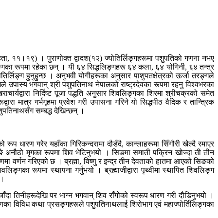
संहिता, ११।१९) । पुराणोक्त द्वादश(१२) ज्योतिर्लिङ्गहरूमा पशुपतिको गणना नभए
ङ्गका रूपमा रहेका छन् । यी ६४ सिद्धलिङ्गहरू ६४ कला, ६४ योगिनी, ६४ तन्त्र
ोतिर्लिङ्ग हुनुहुन्छ । अनुभवी योगीहरूका अनुसार पाशुपतक्षेत्रको ऊर्जा तरङ्गले
ामले उपास्य भगवान् श्री पशुपतिनाथ नेपालको राष्ट्रदेवका रूपमा रहनु विश्वभरका
चार्यद्वारा निर्दिष्ट पूजा पद्धति अनुसार शिवलिङ्गका शिरमा श्रीचक्रको समेत
द्वारा मात्र गर्भगृहमा प्रवेश गरी उपासना गरिने यो सिद्धपीठ वैदिक र तान्त्रिक
पतिनाथसँग सम्बद्ध देखिन्छन् ।
ूप धारण गरेर यहाँका गिरिकन्दरामा दौडँदै, कान्लाहरूमा सिँगौरी खेल्दै रमाएर
 एकसिङे अनौठो मृगका रूपमा शिव भेटिनुभयो । सिङमा समाती पक्रिन खोज्दा ती तीन
ाणमा वर्णन गरिएको छ । ब्रह्मा, विष्णु र इन्द्र तीन देवताको हातमा आएको सिङको
शिवलिङ्गका रूपमा स्थापना गर्नुभयो । ब्रह्माजीद्वारा पृथ्वीमा स्थापित शिवलिङ्ग
 ।
 जाँदा तिनीहरूदेखि पर भाग्न भगवान् शिव राँगोको स्वरूप धारण गरी दौडिनुभयो ।
ाणका विविध कथा प्रसङ्गहरूले पशुपतिनाथलाई शिरोभाग एवं महाज्योर्तिलिङ्गका