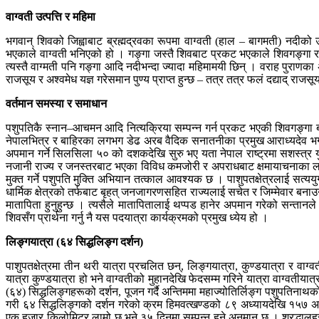
वाग्वती उत्पत्ति र महिमा
भगवान् शिवको जिह्वाबाट ब्रह्मद्रवका रूपमा वाग्वती (हाल – बागमती) नदीको 
भएकाले वाग्वती भनिएको हो । गङ्गा जस्तै शिवबाट प्रकट भएकाले शिवगङ्गा र व
त्यस्तै वाग्मती पनि गङ्गा आदि नदीभन्दा ज्यादा महिमामयी छिन् । वराह पुराणक
राजसूय र अश्वमेध यज्ञ गरेसमान पुण्य प्राप्त हुन्छ – तत्र तत्र फलं दद्याद् राज
वर्तमान समस्या र समाधान
पशुपतिकै स्नान–आचमन आदि नित्यक्रिया सम्पन्न गर्न प्रकट भएकी शिवगङ्गा ब
नेपालभित्र र बाहिरका लगभग डेढ अरब वैदिक सनातनीका प्रमुख आराध्यदेव भगवान
अपमान गर्ने सिलसिला ५० को दशकदेखि सुरु भए यता नेपाल राष्ट्रमा सशस्त्र 
नजानी राज्य र जनस्तरबाट भएका विविध कमजोरी र अपराधबाट क्षमायाचनाका लागि श
मुक्त गर्ने पशुपति मुक्ति अभियान तत्काल आवश्यक छ । पाशुपतक्षेत्रलाई सत्ययुग
धार्मिक क्षेत्रको तर्फबाट बृहत् जनजागरणसहित राज्यलाई सचेत र जिम्मेवार बनाउन
मातापिता हुनुहुन्छ । त्यसैले मातापितालाई थप्पड हानेर अपमान गरेको सन्तानल
शिवसँग प्रार्थना गर्नु नै यस पदयात्रा कार्यक्रमको प्रमुख ध्येय हो ।
लिङ्गयात्रा (६४ सिद्धलिङ्ग दर्शन)
पाशुपतक्षेत्रमा तीन थरी यात्रा प्रचलित छन्, लिङ्गयात्रा, कुण्डयात्रा र वाग्व
यात्रा कुण्डयात्रा हो भने वाग्वतीको मुहानदेखि फेदसम्म गरिने यात्रा वाग्वतीया
(६४) सिद्धलिङ्गहरूको दर्शन, पूजन गर्दै अन्तिममा महाज्योतिर्लिङ्ग पशुपतिनाथक
गरी ६४ सिद्धलिङ्गको दर्शन गरेको क्रम हिमवत्खण्डको ८९ अध्यायदेखि १५७ अध्
एक हजार किलोमिटर लामो छ भने ३५ दिनमा सम्पन्न हुने अनुमान छ । श्रद्धालुहरूको घ