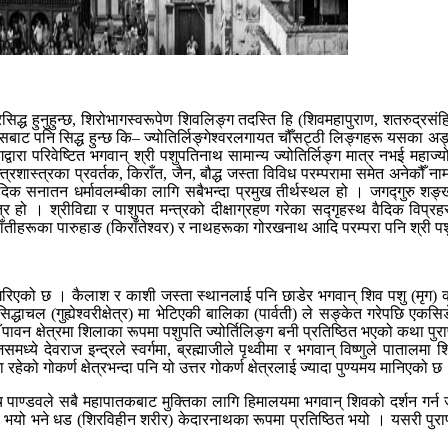
रसिद्ध हुनुहुन्छ, शिरोभागस्वरूपेण शिवलिङ्ग तदस्ति हि (शिवमहापुराण, शतरुद्र
सबाट पनि सिद्ध हुन्छ कि– ज्योतिर्लिङ्गेश्वरलगायत चौँसट्ठी लिङ्गहरू यसका अ
वारा परिवेष्टित भगवान् श्री पशुपतिनाथ सामान्य ज्योतिर्लिङ्ग मात्र नभई महाज्य
रशास्त्रका प्रवर्तक, किराँत, जैन, बौद्ध जस्ता विविध परम्परामा समेत अनेकौँ न
दिक सनातन धर्मावलम्बीका लागि सबैभन्दा प्रमुख तीर्थस्थल हो । जगद्गुरु शङ्खरा
हो । श्रीविद्या र पाशुपत मन्त्रको दीक्षाग्रहण गरेका सद्गृहस्थ वैदिक विप्रहरू
ाँतीहरूका पारुहाङ (किराँतेश्वर) र नाथहरूका गोरखनाथ आदि परम्परा पनि श्री पशु
गरिएको छ । कैलाश र काशी जस्ता स्थानलाई पनि छाडेर भगवान् शिव पशु (मृग) को र
 सिद्धाचल (गुह्येश्वरीक्षेत्र) मा भेटिएकी बालिका (पार्वती) ले सङ्केत गरेपछि
ावन क्षेत्रमा शिलाका रूपमा पशुपति ज्योर्तिलिङ्ग बनी प्रतिष्ठित भएको कथा पुर
ध्ये देवराज इन्द्रले स्वर्गमा, ब्रह्माजीले पृथ्वीमा र भगवान् विष्णुले पातालमा 
हेको गोकर्ण क्षेत्रभन्दा पनि यो उत्तर गोकर्ण क्षेत्रलाई ज्यादा पुण्यमय मानिएको छ
ञ्च पाण्डवले सबै महापातकबाट मुक्तिका लागि हिमालयमा भगवान् शिवको दर्शन गर्न
ित भयो भने धड (शिरविहीन शरीर) केदारनाथका रूपमा प्रतिष्ठित भयो । यसरी पुर