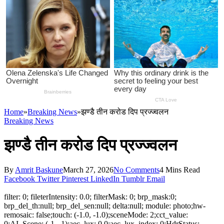
Home
»
Breaking News
»
झण्डै तीन करोड दिप प्रज्ज्वलन
Breaking News
झण्डै तीन करोड दिप प्रज्ज्वलन
By
Amrit Baskune
March 27, 2026
No Comments
4 Mins Read
Facebook
Twitter
Pinterest
LinkedIn
Tumblr
Email
filter: 0; fileterIntensity: 0.0; filterMask: 0; brp_mask:0;
brp_del_th:null; brp_del_sen:null; delta:null; module: photo;hw-
remosaic: false;touch: (-1.0, -1.0);sceneMode: 2;cct_value:
0;AI_Scene: (-1, -1);aec_lux: 0.0;aec_lux_index: 0;HdrStatus: