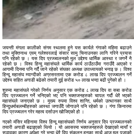
जयन्ती मंगला कालीको संगम स्थलमा हुने यस कार्यले गंगाको महिमा बढाउने
तथा मुक्तिनाथ एवम् गलेश्वरलाई संसार सामु चिनाउनका लागि गरिने प्रयास
पनि रहेको छ । यस दिप प्रज्ज्वलनको मुल उद्देश्य धार्मिक आस्था र जगर्ने नै
रहेको छ । विश्व हिन्दु महासंघले धार्मिक कार्य ठाउँठाउँमा गराउँदै आएको र
आगामी दिनमा पनि गर्दै जाने रहेको संघका अध्यक्ष उपाध्यायको भनाइ छ । विश्व
हिन्दू महासंघ म्याग्दीको अग्रसरतामा एक करोड ८ लाख दिप प्रज्ज्वलन गर्ने
उद्देश्य सहित अगाडी बढेको तयारी दुई करोड ५० लाख भन्दा बढी पुगेको हो ।
शुरुमा महासंघले गरेको निर्णय अनुसार एक करोड ८ लाख दिप वा सबा करोड
दिप प्रज्ज्वलन गर्ने भनिएको भए पनि भक्तजनहरुको चापल गर्दौ धेरै भएको
महासंघले जनाएको छ । मुख्य रुपमा विश्व शान्ति, धर्मको उत्थानका साथै
हिन्दुधर्माबलम्बीहरुको आस्था जगाउँदै जोगाउने पनि रहेको छ । गंगा किनारमा
दिप प्रज्ज्वलन गरेर महत्व दर्साउन खोजिएको हो ।
गएको मंसिर महिनामा विश्व हिन्दू महासंघको निर्णय अनुसार दिप प्रज्ज्वलनको
तयारी अगाडी बढाइएको थियो । यो अवसरमा भक्तजनहरुले देखाएको मायाँ र
सद्भावका कारण अपेक्षा गरे भन्दा धेरै दिप संकलन हुनुका साथै आज मुल पुजाको