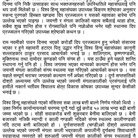
दिनमा पनि निकै उत्साहका साथ भक्तजनहरुको उपस्थितिले महासंघलाई पनि
थप उर्जा मिलेको छ । विश्व हिन्दू महासंघका उपाध्यक्ष बिक्रम श्रेष्ठका अनुसार
स्कन्द पुरणको हिमबत खण्डमा दिप प्रज्ज्वलन र यसको महत्वका बारेमा पनि
उल्लेख भएको पाइन्छ । जयन्ती र मंगला कालिको महत्व सबैलाई थाहा होस,
सबैमा शुख शान्ति होस र रोगब्याधिले पनि नछोओस भनेर यही स्थानमा दिप
प्रज्ज्वलन गरिएको उपाध्यक्ष श्रेष्ठको कथन छ ।
राम नवमीको पावन दिनमा भएको करोडौं दिप प्रज्ज्वलन हुनु भनेको संसारमा
भएका र हुने महामारी हटाएर पितृ उद्धार गरिनु विश्व हिन्दु महासंघका कानुनी
सल्लाहकार ठाकुर प्रसाद आचार्यको भनाई छ । शालिग्राम, कृष्णगण्डकी,
मुक्तिनाथ तथा दामोदर कुण्डको पनि संगम हो । यस ठाउँमा हुने यज्ञले शान्ति
स्थापना गर्नु पनि हो । विश्व जगतमा भएका मानवको कल्याण होस भनेर पनि
जयन्ती मंगला कालीको संगम स्थलमा यज्ञ गरिएको आचार्यको कथन छ । यस
यज्ञले सम्पूर्ण चराचर जगतको कल्याण गर्ने अपेक्षा गरिएको छ । दुर्गा सप्तसतिको
दोश्रो अध्यायमा पनि उल्लेख भएको जयन्ती मंगलाकालीको प्रसंगलाई पनि
हामीले नकार्न भर्तीवम शिवालय क्षेत्र विकास कोषका उपाध्यक्ष सुन्दर केसीको
भनाई छ ।
विश्व हिन्दू महासंघले गएको मंसिरमा सबा लाख बत्ती बाल्ने निर्णय गरेको थियो ।
उक्त निर्णय कार्यान्वयनको चरणमा पुग्दै गर्दा दुई करोड ५० लाख भन्दा बढी बात्ती
जम्मा भएको छ । सोही सवाकरोड बत्ती शुक्रबार बेनीमा बालिएको छ । बेनी
बजारको नजिकै म्याग्दी र काली गण्डकी नदिको संगम स्थलमा कालीगण्डकी
नदि तटमा बत्ती बालिएको हो । दुर्गासप्तसती (चण्डी)को दोश्रो अध्यायमा
उल्लेख भएको जयन्ती मंगला काली भद्रकाली कपालीनी दुर्गाक्षमा शिवाधात्री
स्वाहासुधा नमस्तुते को शुरुआती जयन्ती मंगला कालीको संगम स्थललाई नै