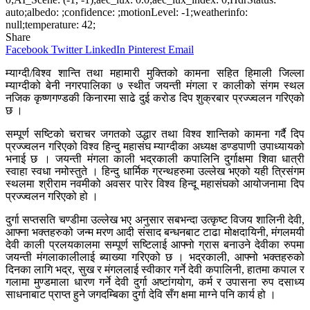
auto;albedo: ;confidence: ;motionLevel: -1;weatherinfo:
null;temperature: 42;
Share
Facebook
Twitter
LinkedIn
Pinterest
Email
म्याग्दी/विश्व शान्ति तथा महामारी मुक्तिको कामना सहित हिमाली जिल्ला
म्याग्दीको बेनी नगरपालिका ७ स्थीत जयन्ती मंगला र कालीको संगम स्थल
नजिक कृष्णगण्डकी किनारमा साढे दुई करोड दिप शुक्रबार प्रज्ज्वलन गरिएको
छ ।
सम्पूर्ण सष्टिको चराचर जगतको उद्धार तथा विश्व शान्तिको कामना गर्दै दिप
प्रज्ज्वलन गरिएको विश्व हिन्दु महासंघ म्याग्दीका अध्यक्ष डण्डपाणी उपाध्यायको
भनाई छ । जयन्ती मंगला काली भद्रकाली कपालिनि दुर्गाक्षमा शिवा धात्री
स्वाहा स्वधा नमोस्तुते । हिन्दु धार्मिक ग्रन्थहरुमा उल्लेख भएको यही त्रिसंगम
स्थलमा श्रीराम नवमीको अवसर पारेर विश्व हिन्दू महासंघको आयोजनामा दिप
प्रज्ज्वलन गरिएको हो ।
दुर्गा सप्तसति चण्डीमा उल्लेख भए अनुसार सबभन्दा उत्कृष्ट विजय शालिनी देवी,
आफ्ना भक्तहरुको जन्म मरण आदी संसाद बन्धनबाट टाढा मोक्षदायिनी, मंगलमयी
देवी काली प्रलयकालमा सम्पूर्ण सष्टिलाई आफ्नो ग्रास बनाउने देवीका रुपमा
जयन्ती मंगलाकालीलाई ब्याख्या गरिएको छ । भद्रकाली, आफ्नो भक्तहरुको
दिनका लागि भद्र, सुख र मंगललाई स्वीकार गर्ने देवी कपालिनी, हातमा कपाल र
गलामा मुण्डमाला धारण गर्ने देवी दुर्गा अष्टांगयोग, कर्म र उपासना रुप दसाध्य
साधनाबाट प्राप्त हुने जगदम्बिका दुर्गा देवि सँग क्षमा माग्ने पनि कार्य हो ।