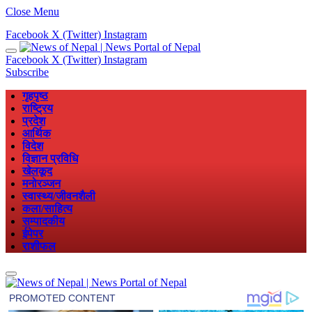
Close Menu
Facebook
X (Twitter)
Instagram
Facebook
X (Twitter)
Instagram
Subscribe
गृहपृष्ठ
राष्ट्रिय
प्रदेश
आर्थिक
विदेश
विज्ञान प्रविधि
खेलकूद
मनोरञ्जन
स्वास्थ्य/जीवनशैली
कला/साहित्य
सम्पादकीय
ईपेपर
राशीफल