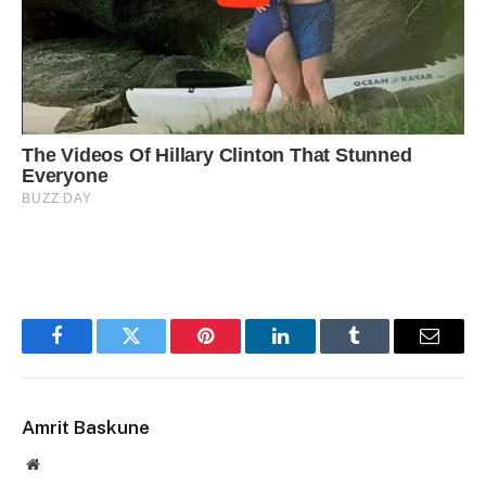
Facebook
Twitter
Pinterest
LinkedIn
Tumblr
Email
Amrit Baskune
Website