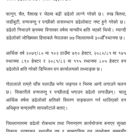
फागुन, चैत, वैशाख र जेठमा बढी डढेलो लाग्ने गरेको छ। रुख बिरुवा,
जडीबुटी, वन्यजन्तु र पन्छीको वासस्थान डढेलोबाट नष्ट हुने गरेको छ।
डढेलो निभाउने क्रममा विगतका वर्षमा मानवीय क्षति भएको थियो। म्याग्दी
डढेलोको जोखिमका हिसाबले नेपालका ७७ जिल्लामध्ये ३०औँ स्थानमा छ।
आर्थिक वर्ष २०७९/८० मा १०२ ठाउँमा ७९० हेक्टर, २०८०/८१ मा १४५
स्थानमा ८९० हेक्टर र २०८१/८२ मा ११५ स्थानमा ८०५ हेक्टर वन
डढेलोले क्षति गरेको डिभिजन वन कार्यालयको तथ्याङ्क छ।
गोठालाले राम्रो घाँस पलाउँछ भनेर जङ्गल र भिरमा आगो लगाउने चलन
छ। सिकारीले वन्यजन्तु र पन्छीलाई भगाउन डढेलो लगाउँछन्। चालु
आर्थिक वर्षमा डढेलोको क्षतिको विवरण सङ्कलन गर्न थालिएको वन
अधिकृत चन्द्रमणि सापकोटाले बताए।
जिल्लास्तरमा डढेलो रोकथाम तथा नियन्त्रण कार्ययोजना बनाएर सुरक्षा
निकाय, प्रशासन, स्थानीय तह र सामुदायिक वन उपभोक्ता समूहसँग