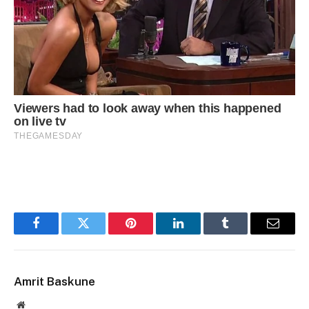
Facebook
Twitter
Pinterest
LinkedIn
Tumblr
Email
Amrit Baskune
Website