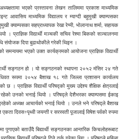
्यको अध्यक्षतामा भएको प्रस्तावना लेखन तालिममा प्रकाश माध्यमिक
पोइन्ट आवासिय माध्यमिक विद्यालय र म्याग्दी बहुमुखी क्याम्पसका
बहुमुखी क्याम्पसका सहप्राध्यापक रेखा रेग्मी, भोलानाथ शर्मा, सहायक
यो । प्राज्ञिक विद्यार्थी मञ्चकी सचिव रेश्मा बिकको सञ्चालनमा
्रविधि संयोजक दिपा बुढाथोकीले गरेकी थिइन ।
्पसको समन्वयमा भएको उक्त कार्यक्रमको आयोजना प्राज्ञिक विद्यार्थी
 विद्यार्थी सङ्गठन हो । यो सङ्गठनको स्थापना २०५२ मंसिर २४ गते
बिधिवत रूपमा २०५४ बैशाख १८ गते जिल्ला प्रशासन कार्यालय
। प्राज्ञिक विद्यार्थी परिषद्को मुख्य उद्देश्य शैक्षिक क्षेत्रलाई
 गर्नु रहेको उनको भनाई थियो । परिषद्ले देशैभरका क्याम्पसमा ईकाइ
इरहेको अध्यक्ष आचार्यको भनाई थियो । उनले भने परिषद्ले बैशाख
े एकता दिवस÷पृथ्वी जयन्ती र सरस्वती पूजालाई विषेश पर्वको रुपमा
मा पुगाएको बताउँदै बिद्यार्थी सङ्गठनका आन्तरिक किचलोहरूबाट
्राज्ञिक बिद्यार्थी परिषद्ले दिने तर्क गरेका थिए । परिषद्ले महिला