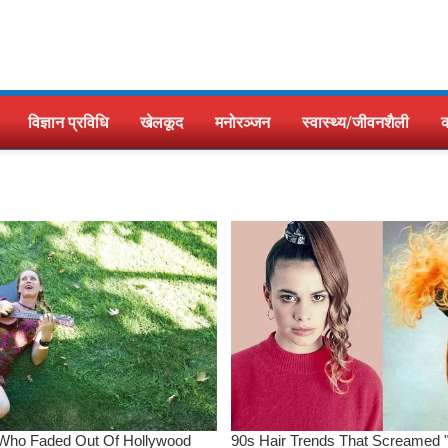
विज्ञान प्रविधि
खेलकूद
मनोरञ्जन
स्वास्थ्य/जीवनशैली
क