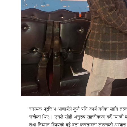
सहायक प्रजिअ आचार्यले कुनै पनि कार्य गर्नका लागि तत्क
राखेका थिए । उनले सोही अनुरुप सहजीकरण गर्दै म्याग्दी 
तथा नियमन विषयको दुई वटा प्रस्तावना लेखनको अभ्यास स