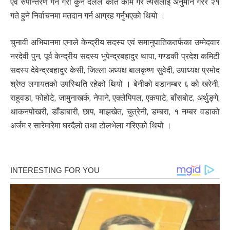
एवं रुपान्तरण गर्ने गरी कुन दलले कति काम गरे त्यसलाई अनुमान गरेर २१
गते हुने निर्वाचनमा मतदान गर्न आग्रह गर्नुभएको थियो ।
चुनावी अभियानमा एमाले केन्द्रीय सदस्य एवं समानुपातिकतर्फका उम्मेदवार
नरदेवी पुन, पूर्व केन्द्रीय सदस्य भुपेन्द्रबहादुर थापा, गण्डकी प्रदेश कमिटी
सदस्य देवेन्द्रबहादुर केसी, जिल्ला अध्यक्ष बालकृष्ण सुवेदी, उपाध्यक्ष प्रमोद
श्रेष्ठ लगायतको उपस्थिति रहेको थियो । बेनीको वडानम्बर ६ को खरेनी,
राहुवडा, फोहोटे, जामुनाखर्क, नेपाने, एक्लेपिपल, एकपाटे, बाँसबोट, अर्थुङ्गे,
थाकनपोखरी, डाँडाबारी, छाप, माझखेत, चुत्रेनी, डम्बरा, १ नम्बर वडाको
अर्जम र सारेमारेमा घरदैलो तथा टोलभेला गरिएको थियो ।