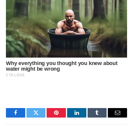
Facebook
Twitter
Pinterest
LinkedIn
Tumblr
Email