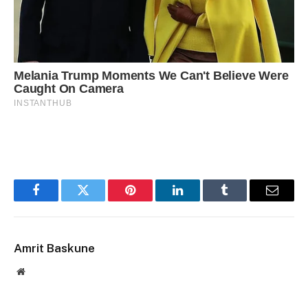
Facebook
Twitter
Pinterest
LinkedIn
Tumblr
Email
Amrit Baskune
Website