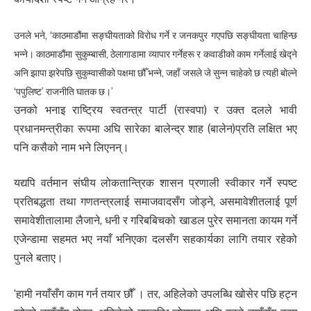
उनले भने, ‘काठमाडौंमा सङ्घीयताको विरोध गर्ने र जनकपुर गएपछि सङ्घीयता चाहिन्छ
भन्ने। काठमाडौंमा सुकुम्बासी, ठेलागाडामा व्यापार गर्नेहरू र कवाडीको काम गर्नेलाई खेद्ने
अनि झापा झरेपछि सुकुम्वासीको पक्षमा छौँ भन्ने, जहाँ जसले जे सुन्न चाहेको छ त्यही बोल्ने
‘पपुलिष्ट’ राजनीति घातक छ।’
उनको भनाइ राष्ट्रिय स्वतन्त्र पार्टी (रास्वपा) र उक्त दलले भावी
प्रधानमन्त्रीका रूपमा अघि सारेका बालेन्द्र शाह (बालेन)प्रति लक्षित भए
पनि कसैको नाम भने लिएनन्।
यद्यपि वर्तमान संघीय लोकतान्त्रिक शासन प्रणाली स्वीकार गर्ने स्पष्ट
प्रतिबद्धता तथा गणतन्त्रलाई समाजवादसँग जोड्ने, असमावेशीतलाई पूर्ण
समावेशीतालामा लैजाने, धनी र गरिबबिचको खाडल पुरेर समानता कायम गर्ने
एजेन्डामा सहमत भए नयाँ भनिएका दलसँग सहकार्यका लागि तयार रहेको
पुनले बताए।
‘हामी नयाँसँग काम गर्न तयार छौँ । तर, अहिलेको उपलब्धि खोसेर पछि हट्न