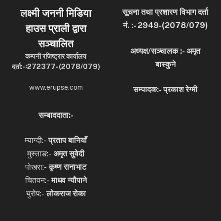
लक्ष्मी जननी मिडिया
सूचना तथा प्रशारण विभाग दर्ता
नं. :- 2949-(2078/079)
हाउस प्राली द्वारा
सञ्चालित
अध्यक्ष/सञ्चालक :- अमृत
कम्पनी रजिष्ट्रार कार्यालय
बास्कुने
दर्ता:-ः272377-(2078/079)
www.erupse.com
सम्पादक:- प्रकाश रेग्मी
सम्बाददाता:-
म्याग्दी:-
प्रताप बानियाँ
मुस्ताङ:-
अमृत
सुवेदी
पोखरा:-
कृष्ण रानाभाट
चितवन:-
माधव न्यौपाने
युरोप:-
लोकराज रोका