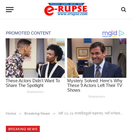
»
»
Home
Breaking News
भदौ २३-२४ राज्यविरुद्धको षड्यन्त्र, नयाँ भन्नेहरूको भ्रममा नपरौँ : ओली (भिडिओ)
BREAKING NEWS