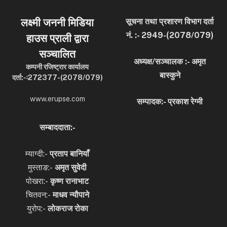
लक्ष्मी जननी मिडिया
सूचना तथा प्रशारण विभाग दर्ता
नं. :- 2949-(2078/079)
हाउस प्राली द्वारा
सञ्चालित
अध्यक्ष/सञ्चालक :- अमृत
कम्पनी रजिष्ट्रार कार्यालय
बास्कुने
दर्ता:-ः272377-(2078/079)
www.erupse.com
सम्पादक:- प्रकाश रेग्मी
सम्बाददाता:-
म्याग्दी:-
प्रताप बानियाँ
मुस्ताङ:-
अमृत
सुवेदी
पोखरा:-
कृष्ण रानाभाट
चितवन:-
माधव न्यौपाने
युरोप:-
लोकराज रोका