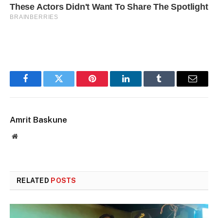
Facebook
Twitter
Pinterest
LinkedIn
Tumblr
Email
Amrit Baskune
Website
RELATED
POSTS