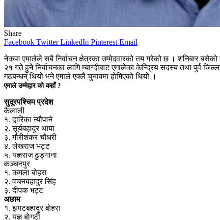
Share
Facebook
Twitter
LinkedIn
Pinterest
Email
नेकपा एमालेले सबै निर्वाचन क्षेत्रका उम्मेदवारको तय गरेको छ । शनिबार बस
२१ गते हुने निर्वाचनका लागि म्याग्दीबाट एमालेका केन्द्रिय सदस्य तथा पुर्व जिल
गठबन्धन् थियो भने एमाले एक्लै चुनावमा होमिएको थियो ।
एमाले उम्मेद्वार को कहाँ ?
सुदूरपश्चिम प्रदेश
कैलाली
१. द्वारिका न्यौपाने
२. सूर्यबहादुर थापा
३. गौरीशंकर चौधरी
४. लेखराज भट्ट
५. यज्ञराज ढुङ्गाना
कञ्चनपुर
१. कमला बोहरा
२. वचनबहादुर सिंह
३. दीपक भट्ट
अछाम
१. झपटबहादुर बोहरा
२. यज्ञ बोगटी