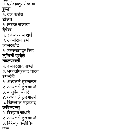
१. पूर्णबहादुर रोकाया
हुम्ला
१. दल फडेरा
डोल्पा
१. लङ्क रोकाया
दैलेख
१. रविन्द्रराज शर्मा
२. लक्ष्मीराज शर्मा
जाजरकोट
१. डम्मरबहादुर सिंह
लुम्बिनी प्रदेश
नवलपरासी
१. रामप्रसाद पाण्डे
२. भगवतीप्रसाद यादव
रुपन्देही
१. अध्यक्षले टुङ्गाउने
२. अध्यक्षले टुङ्गाउने
३. बासुदेव घिमिरे
४. अध्यक्षले टुङ्गाउने
५. खिमलाल भट्टराई
कपिलवस्तु
१. विश्राम चौधरी
२. अध्यक्षले टुङ्गाउने
३. बिरेन्द्र कडौनिया
दाङ