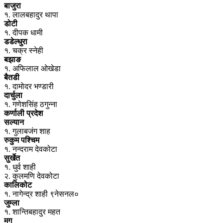
बाजुरा
१. लालबहादुर थापा
डोटी
१. दीपक धामी
डडेल्धुरा
१. चक्र स्नेही
बझाङ
१. अफिलाल ओखेडा
बैतडी
१. दामोदर भण्डारी
दार्चुला
१. गणेशसिंह ठगुन्ना
कर्णाली प्रदेश
सल्यान
१. गुलाबजंग शाह
रुकुम पश्चिम
१. नन्दराम देवकोटा
सुर्खेत
१. धुर्व शाही
२. कुलमणि देवकोटा
कालिकोट
१. नागेन्द्र शाही ९नेसनल०
जुम्ला
१. शान्तिबहादुर महत
मुगु