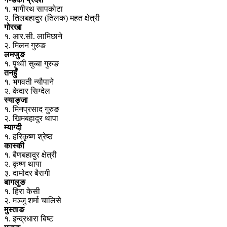
१. भागीरथ सापकोटा
२. तिलबहादुर (तिलक) महत क्षेत्री
गोरखा
१. आर.सी. लामिछाने
२. मिलन गुरुङ
लमजुङ
१. पृथ्वी सुब्बा गुरुङ
तनहुँ
१. भगवती न्यौपाने
२. केदार सिग्देल
स्याङ्जा
१. मिनप्रसाद गुरुङ
२. खिमबहादुर थापा
म्याग्दी
१. हरिकृष्ण श्रेष्ठ
कास्की
१. बैणबहादुर क्षेत्री
२. कृष्ण थापा
३. दामोदर बैरागी
बागलुङ
१. हिरा केसी
२. मञ्जु शर्मा चालिसे
मुस्ताङ
१. इन्द्रधारा बिष्ट