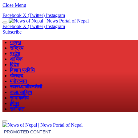
Close Menu
Facebook
X (Twitter)
Instagram
Facebook
X (Twitter)
Instagram
Subscribe
गृहपृष्ठ
राष्ट्रिय
प्रदेश
आर्थिक
विदेश
विज्ञान प्रविधि
खेलकूद
मनोरञ्जन
स्वास्थ्य/जीवनशैली
कला/साहित्य
सम्पादकीय
ईपेपर
राशीफल