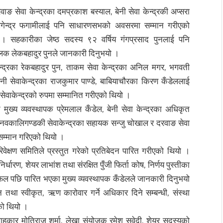
ङ सेवा केन्द्रका दमप्रकाश बस्याल, बेनी सेवा केन्द्रकी अप्सरा
 खगेन्द्र फगामीलाई पनि साधारणसभको अवसरमा सम्मान गरीएको
 सहकारीका जेष्ठ सदस्य ९२ वर्षिय गंगप्रसाद पुनलाई पनि
 लेकबहादुर पुनले जानकारी दिनुभयो ।
केन्द्रका रेकबहादुर पुन, ताकम सेवा केन्द्रका अनिल मगर, भगवती
 बेनी सेवाकेन्द्रका राजकुमार पाण्डे, बाबियाचौरका किरण कँडेललाई
ट सेवाकेन्द्रको रुपमा सम्मानित गरीएको थियो ।
ट मुख्य व्यवस्थापक प्रेमलाल कँडेल, बेनी सेवा केन्द्रका अधिकृत
, नवकालिगण्डकी सेवाकेन्द्रका सहायक सन्जु चोखाल र दरवाङ सेवा
ी सम्मान गरिएको थियो ।
िवेक्षण समितिले प्रस्तुत गरेको प्रतिबेदन पारित गरीएको थियो ।
िर्धारण, शेयर लाभांश तथा संरक्षित पुँजी फिर्ता कोष, निर्णय पुस्तीका
लफल पछि पारित भएका मुख्य व्यवस्थापक कँडेलले जानकारी दिनुभयो
न तथा स्वीकृत, ऋण कारोवार गर्ने अधिकार दिने सम्बन्धी, संस्था
ो थियो ।
लाहकार मोतिराज शर्मा, लेखा संयोजक रमेश सुवेदी, शेयर सदस्यको