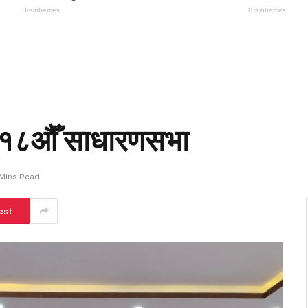
ो १८औँ साधारणसभा
Mins Read
est