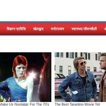
विज्ञान प्रविधि
खेलकूद
मनोरञ्जन
स्वास्थ्य/जीवनशैली
क