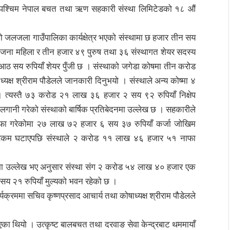
को पश्चिम नेपाल बचत तथा ऋण सहकारी संस्था लिमिटेडको १८ औं
को जलजला गाउँपालिका कार्यक्षेत्र भएको संस्थामा छ हजार तीन सय
जना महिला र तीन हजार ४९ पुरुष तथा ३६ संस्थागत शेयर सदस्य
 सय रुपियाँ शेयर पुँजी छ । संस्थाको जगेडा कोषमा तीन करोड
क्ष श्रीराम पौडेलले जानकारी दिनुभयो । संस्थाले अन्य कोष्मा ४
त्यस्तै ७३ करोड २१ लाख ३६ हजार २ सय ९२ रुपियाँ निक्षेप
नी गरेको संस्थाको बार्षिक प्रतिबेदनमा उल्लेख छ । सहकारीले
ा गरेकोमा २७ लाख ७२ हजार ६ सय ३७ रुपियाँ कर्जा जोखिम
्ने रकम घटाएपछि संस्थाले २ करोड ११ लाख ४६ हजार ५१ नाफा
मा उल्लेख भए अनुसार संस्था संग २ करोड ५४ लाख ४० हजार एक
सय २१ रुपियाँ मुल्यको भवन रहेको छ ।
क्रममा सचिव कृष्णप्रसाद आचार्य तथा कोषाध्यक्ष श्रीराम पौडेलले
का थियो । उत्कृष्ट बालबचत तथा दरवाङ सेवा केन्द्रबाट थममायाँ