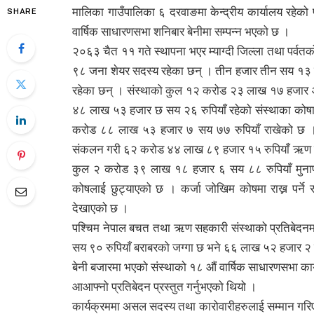
मालिका गाउँपालिका ६ दरवाङमा केन्द्रीय कार्यालय रहे
SHARE
वार्षिक साधारणसभा शनिबार बेनीमा सम्पन्न भएको छ ।
२०६३ चैत ११ गते स्थापना भएर म्याग्दी जिल्ला तथा पर्वत
९८ जना शेयर सदस्य रहेका छन् । तीन हजार तीन सय १३ 
रहेका छन् । संस्थाको कुल १२ करोड २३ लाख १७ हजार आठ
४८ लाख ५३ हजार छ सय २६ रुपियाँ रहेको संस्थाका कोषाध्य
करोड ८८ लाख ५३ हजार ७ सय ७७ रुपियाँ राखेको छ । 
संकलन गरी ६२ करोड ४४ लाख ८९ हजार १५ रुपियाँ ऋण लगा
कुल २ करोड ३९ लाख १८ हजार ६ सय ८८ रुपियाँ मुनाफ
कोषलाई छुट्याएको छ । कर्जा जोखिम कोषमा राख्न पर
देखाएको छ ।
पश्चिम नेपाल बचत तथा ऋण सहकारी संस्थाको प्रतिबेदन
सय ९० रुपियाँ बराबरको जग्गा छ भने ६६ लाख ५२ हजार २ 
बेनी बजारमा भएको संस्थाको १८ औं वार्षिक साधारणसभा कार्य
आआफ्नो प्रतिबेदन प्रस्तुत गर्नुभएको थियो ।
कार्यक्रममा असल सदस्य तथा कारोवारीहरुलाई सम्मान गरिए