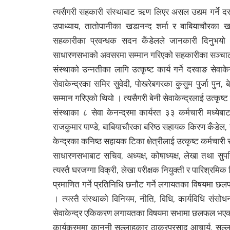
त्यसैगरी सहकारी संस्थाबाट ऋण लिएर असल उद्यम गर्ने दरवा
उपाध्याय, तातोपानीका खडानन्द शर्मा र बाबियाचौरका
सहकारीका प्रवन्धक सदन कँडेलले जानकारी दिनुभयो ।
साधारणसभाको अवसरमा सम्मान गरिएको सहकारीका सञ्चालक
संस्थाको उन्नतीका लागि उत्कृष्ट कार्य गर्ने दरवाङ सेवा
सेवाकेन्द्रका समिर सुवेदी, पोखरेबगरका कुसुम पुर्जा पुन,
सम्मान गरिएको थियो । त्यसैगरी बेनी सेवाकेन्द्रलाई उत्कृष्
संस्थाका ८ सेवा केनन्द्रमा कार्यरत ३३ कर्मचारी मध्येबा
राजकुमार पाण्डे, बाबियाचौरका बरिष्ठ सहायक किरण कँडेल
केन्द्रका कनिष्ठ सहायक टिका क्षेत्रीलाई उत्कृष्ट कर्मचार
साधारणसभाबाट सचिव, अध्यक्ष, कोषाध्यक्ष, लेखा तथा सुपर
त्यस्तै घरजग्गा विक्री, लेखा परीक्षक नियुक्ती र पारिश्रमिक न
प्रमाणित गर्ने प्रतिनिधि छनौट गर्ने लगायतका विषयमा छ
। त्यस्तै संस्थाको विनियम, नीति, विधि, कार्यविधि संसोध
सेवाकेन्द्र एकिकरण लगायतका विषयमा सभामा छलफल भएक
कार्यक्रममा कानुनी सल्लाहकार ठाकुरप्रसाद आचार्य, सल्