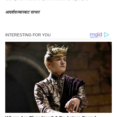
आदर्शसञ्चारबाट साभार