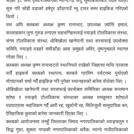
भएका ३८ जना पृथ्वीराजमार्गको म्याग्दे–७, थर्पु, घुम्तीबजारबाट पैदल यात्रा
सुरु गरि सोही वडाको हर्षपुर डाँडागाउँ भ्यु टावर सम्म हाइकिङ गरिएको
थियो ।
यस अघि क्लबका अध्यक्ष कृष्ण रानाभाट, उपाध्यक्ष ज्योति हमाल,
सल्लाहकार जुना गुरुङ लगाएत सहभागिहरुलाई स्याङ्दे टोलविकास संस्था,
संगम टोलविकास संस्था, धोबिखोला खानेपानी तथा सरसफाई उपभोक्ता
समिति, स्याङ्दे वडहरे समीडाँडा आमा समुहले अविर, पुष्पगुच्छाले स्वागत
गरेका थिए ।
क्लबका अध्यक्ष कृष्ण रानाभाटले स्थानियले राखेको जिज्ञासा माथि प्रकाश
पार्दै हाइकर्स क्लबको स्थापना, क्लबले ग्रामिण पर्यटनमा पुर्याएको
योगदानको चर्चा गर्दै हाइकिङ गरि पुगेका स्थानहरुको बारेमा वोलेका थिए ।
धोबिखोला खानेपानी तथा सरसफाई उपभोक्ता समितिका अध्यक्ष सन्तमान
श्रेष्ठ र स्याङ्दे टोलविकास संस्थाका अध्यक्ष रामकुमार श्रेष्ठले
पदयात्रामा सहजिकण गर्दै आरी रह, खुर्सानी रह, मिलिजुली सामुदायिक बन,
ऐतिहासिक कुवाको बारेमा जानकारी दिएका थिए ।
क्लबको आयोजनामा तनहुँ जिल्लाका भिमाद नगरपालिकाको ध्याङ्चलुम र
सिद्ध गुफा, शुक्ला गण्डकी नगरपालिकाको थर्पेक, म्याग्दे गाउँपालिकाको