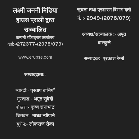
लक्ष्मी जननी मिडिया
सूचना तथा प्रशारण विभाग दर्ता
नं. :- 2949-(2078/079)
हाउस प्राली द्वारा
सञ्चालित
अध्यक्ष/सञ्चालक :- अमृत
कम्पनी रजिष्ट्रार कार्यालय
बास्कुने
दर्ता:-ः272377-(2078/079)
www.erupse.com
सम्पादक:- प्रकाश रेग्मी
सम्बाददाता:-
म्याग्दी:-
प्रताप बानियाँ
मुस्ताङ:-
अमृत
सुवेदी
पोखरा:-
कृष्ण रानाभाट
चितवन:-
माधव न्यौपाने
युरोप:-
लोकराज रोका